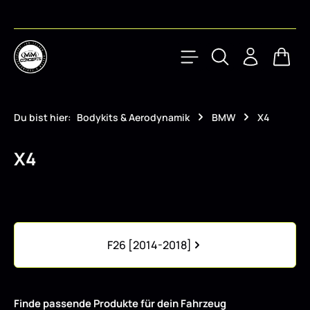
Zum Hauptinhalt springen
Waren
Du bist hier:
Bodykits & Aerodynamik
BMW
X4
X4
Kategoriegalerie überspringen
F26 [2014-2018]
Finde passende Produkte für dein Fahrzeug