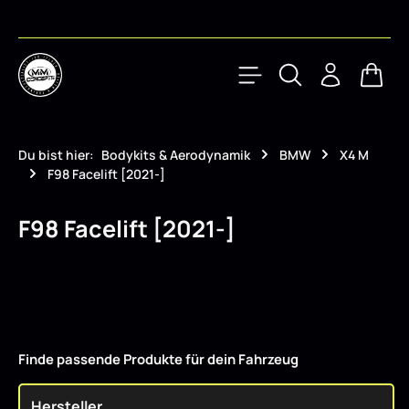
Zum Hauptinhalt springen
Waren
Du bist hier:
Bodykits & Aerodynamik
BMW
X4 M
F98 Facelift [2021-]
F98 Facelift [2021-]
Finde passende Produkte für dein Fahrzeug