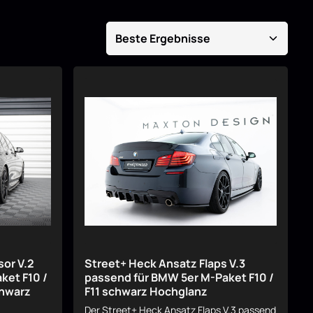
sor V.2
Street+ Heck Ansatz Flaps V.3
ket F10 /
passend für BMW 5er M-Paket F10 /
chwarz
F11 schwarz Hochglanz
Der Street+ Heck Ansatz Flaps V.3 passend