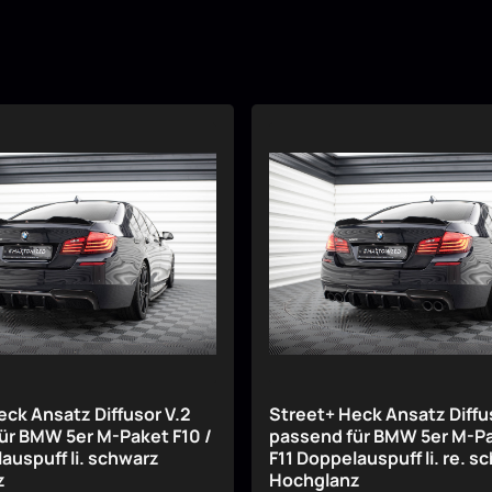
eck Ansatz Diffusor V.2
Street+ Heck Ansatz Diffu
ür BMW 5er M-Paket F10 /
passend für BMW 5er M-Pa
auspuff li. schwarz
F11 Doppelauspuff li. re. s
z
Hochglanz