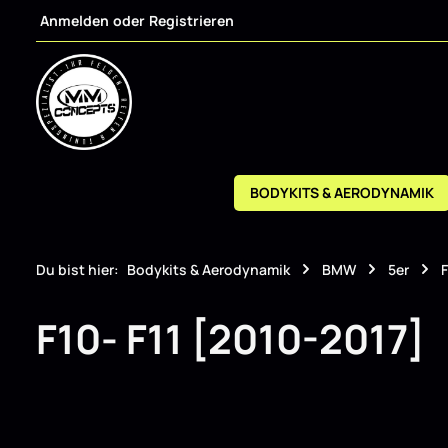
Anmelden
oder
Registrieren
m Hauptinhalt springen
Zur Suche springen
Zur Hauptnavigation springen
BODYKITS & AERODYNAMIK
Du bist hier:
Bodykits & Aerodynamik
BMW
5er
F
F10- F11 [2010-2017]