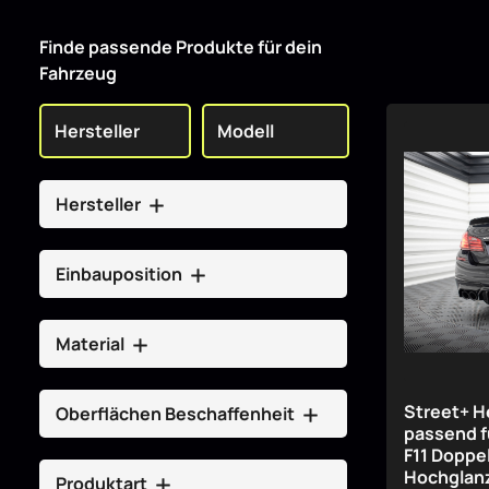
Finde passende Produkte für dein
Fahrzeug
Hersteller
Einbauposition
Material
Street+ H
Oberflächen Beschaffenheit
passend f
F11 Doppel
Hochglan
Produktart