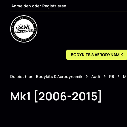
Anmelden
oder
Registrieren
m Hauptinhalt springen
Zur Suche springen
Zur Hauptnavigation springen
BODYKITS & AERODYNAMIK
Du bist hier:
Bodykits & Aerodynamik
Audi
R8
M
Mk1 [2006-2015]