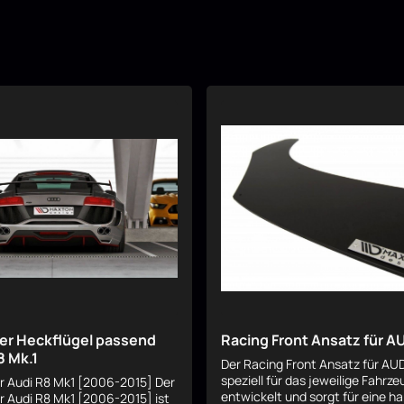
er Heckflügel passend
Racing Front Ansatz für A
8 Mk.1
Der Racing Front Ansatz für AU
speziell für das jeweilige Fahrze
ür Audi R8 Mk1 [2006-2015] Der
entwickelt und sorgt für eine h
ür Audi R8 Mk1 [2006-2015] ist