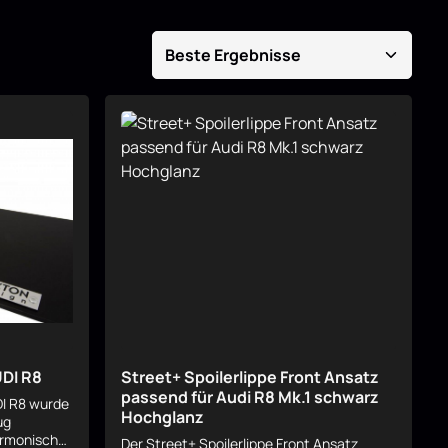
UDI R8
Street+ Spoilerlippe Front Ansatz
passend für Audi R8 Mk.1 schwarz
DI R8 wurde
Hochglanz
ug
armonische,
Der Street+ Spoilerlippe Front Ansatz