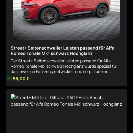
Street+ Seitenschweller Leisten passend für Alfa
Romeo Tonale Mk1 schwarz Hochglanz
Der Street+ Seitenschweller Leisten passend für Alfa
Romeo Tonale Mk1 schwarz Hochglanz wurde speziell für
das jeweilige Fahrzeug entwickelt und sorgt für eine
harmonische, sportliche Aufwertung der Optik. Das Bauteil
Regulärer Preis:
199,00 €
L
i
fügt sich sauber in das Serien-Design ein und betont
e
gezielt die Linienführung. Sportliche Optik mit klarer
f
e
Linienführung Durch seine Formgebung verleiht der Street+
r
Details
Seitenschweller Leisten passend für Alfa Romeo Tonale
z
e
Mk1 schwarz Hochglanz dem Fahrzeug eine dynamischere
i
Präsenz, ohne aufdringlich zu wirken. Ideal für eine
t
:
dezente, aber wirkungsvolle Individualisierung. Passgenau
8
für das jeweilige Modell Der Street+ Seitenschweller
-
1
Leisten passend für Alfa Romeo Tonale Mk1 schwarz
0
Hochglanz ist exakt auf das entsprechende
W