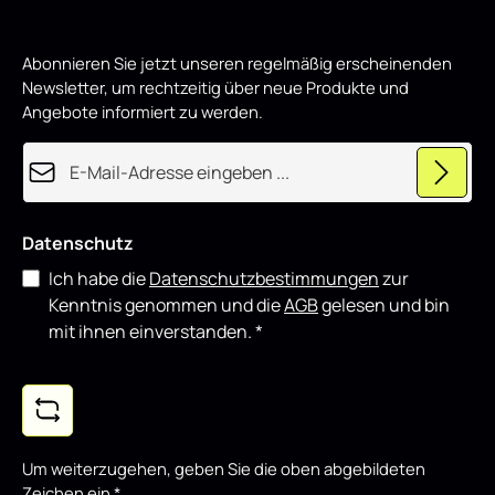
i
eignet sich sowohl für den täglichen Einsatz als auch für
r
d
showorientierte Fahrzeuge und lässt sich gut mit weiteren
p
Styling-Komponenten kombinieren.
Abonnieren Sie jetzt unseren regelmäßig erscheinenden
r
o
Newsletter, um rechtzeitig über neue Produkte und
d
u
Angebote informiert zu werden.
z
i
e
E-Mail-Adresse*
r
t
Datenschutz
Ich habe die
Datenschutzbestimmungen
zur
Kenntnis genommen und die
AGB
gelesen und bin
mit ihnen einverstanden.
*
Um weiterzugehen, geben Sie die oben abgebildeten
Zeichen ein
*