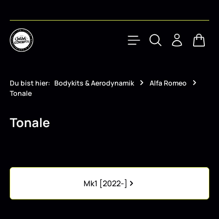
Zum Hauptinhalt springen
Waren
Du bist hier:
Bodykits & Aerodynamik
Alfa Romeo
Tonale
Tonale
Kategoriegalerie überspringen
Mk1 [2022-]