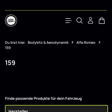
Zum Hauptinhalt springen
Waren
Du bist hier:
Bodykits & Aerodynamik
Alfa Romeo
159
159
Finde passende Produkte für dein Fahrzeug