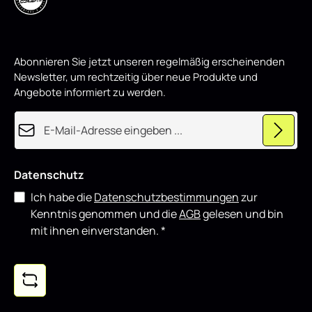
n
möglich. Der Street+ Mittlerer Diffusor Heck Ansatz
,
w
passend für Alfa Romeo 159 im RACE schwarz Hochglanz
i
eignet sich sowohl für den täglichen Einsatz als auch für
r
d
showorientierte Fahrzeuge und lässt sich gut mit weiteren
p
Styling-Komponenten kombinieren.
Abonnieren Sie jetzt unseren regelmäßig erscheinenden
r
o
Newsletter, um rechtzeitig über neue Produkte und
d
u
Angebote informiert zu werden.
z
i
e
E-Mail-Adresse*
r
t
Datenschutz
Ich habe die
Datenschutzbestimmungen
zur
Kenntnis genommen und die
AGB
gelesen und bin
mit ihnen einverstanden.
*