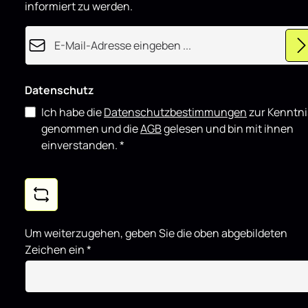
informiert zu werden.
t
Komponente
E-Mail-Adresse*
Datenschutz
Ich habe die
Datenschutzbestimmungen
zur Kenntni
genommen und die
AGB
gelesen und bin mit ihnen
einverstanden.
*
Um weiterzugehen, geben Sie die oben abgebildeten
Zeichen ein
*