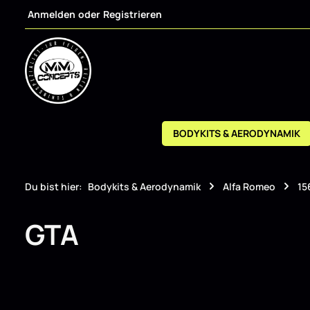
Anmelden
oder
Registrieren
m Hauptinhalt springen
Zur Suche springen
Zur Hauptnavigation springen
BODYKITS & AERODYNAMIK
Du bist hier:
Bodykits & Aerodynamik
Alfa Romeo
15
GTA