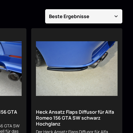
156 GTA
Heck Ansatz Flaps Diffusor für Alfa
Romeo 156 GTA SW schwarz
Hochglanz
56 GTA SW
ll für das
Der Heck Ansatz Flaps Diffusor für Alfa