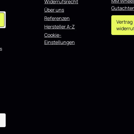
MM Wheel
Widerrufsrecht
t
n kombinieren.
kombinieren.
Gutachte
Über uns
Referenzen
Vertrag
Hersteller A-Z
widerru
Cookie-
Einstellungen
s